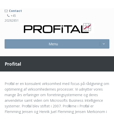
Contact
+45
20282851
Profita
Menu
Skip
Menu
to
content
Profital
Profital er en konsulent virksomhed med focus på rådgivning om
optimering af virksomhedernes processer. Vi udnytter vores
mange års erfaringer om forretningsystemerne og deres
anvendelse samt viden om Microsofts Business Intelligence
systemer. Profital blev stiftet i 2007. Profilerne i Profital er
Flemming Jensen og Henrik Juel Flemming Jensen Merkonom i