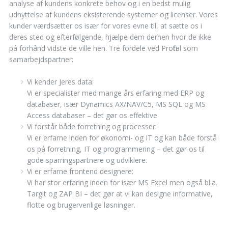
analyse af kundens konkrete behov og i en bedst mulig
udnyttelse af kundens eksisterende systemer og licenser. Vores
kunder værdsætter os især for vores evne til, at sætte os i
deres sted og efterfølgende, hjælpe dem derhen hvor de ikke
på forhånd vidste de ville hen. Tre fordele ved Profital som
samarbejdspartner:
Vi kender Jeres data:
Vi er specialister med mange års erfaring med ERP og
databaser, især Dynamics AX/NAV/C5, MS SQL og MS
Access databaser – det gør os effektive
Vi forstår både forretning og processer:
Vi er erfarne inden for økonomi- og IT og kan både forstå
os på forretning, IT og programmering – det gør os til
gode sparringspartnere og udviklere.
Vi er erfarne frontend designere:
Vi har stor erfaring inden for især MS Excel men også bl.a.
Targit og ZAP BI – det gør at vi kan designe informative,
flotte og brugervenlige løsninger.