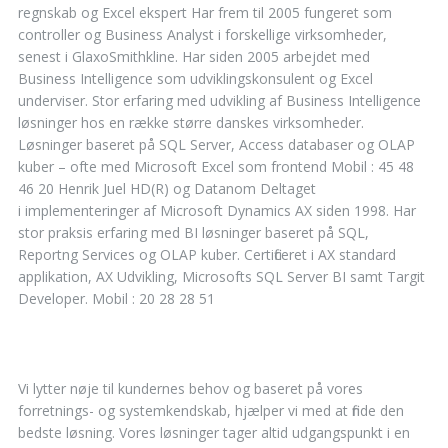
regnskab og Excel ekspert Har frem til 2005 fungeret som
controller og Business Analyst i forskellige virksomheder,
senest i GlaxoSmithkline. Har siden 2005 arbejdet med
Business Intelligence som udviklingskonsulent og Excel
underviser. Stor erfaring med udvikling af Business Intelligence
løsninger hos en række større danskes virksomheder.
Løsninger baseret på SQL Server, Access databaser og OLAP
kuber – ofte med Microsoft Excel som frontend Mobil : 45 48
46 20 Henrik Juel HD(R) og Datanom Deltaget
i implementeringer af Microsoft Dynamics AX siden 1998. Har
stor praksis erfaring med BI løsninger baseret på SQL,
Reportng Services og OLAP kuber. Certificeret i AX standard
applikation, AX Udvikling, Microsofts SQL Server BI samt Targit
Developer. Mobil : 20 28 28 51
Vi lytter nøje til kundernes behov og baseret på vores
forretnings- og systemkendskab, hjælper vi med at finde den
bedste løsning. Vores løsninger tager altid udgangspunkt i en