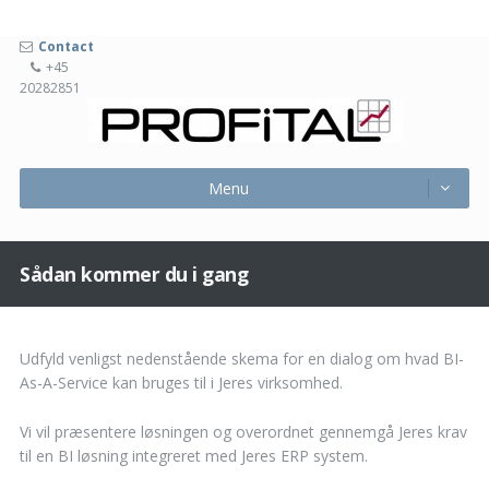
Contact
+45
20282851
Profita
Menu
Skip
Menu
to
content
Sådan kommer du i gang
Udfyld venligst nedenstående skema for en dialog om hvad BI-
As-A-Service kan bruges til i Jeres virksomhed.
Vi vil præsentere løsningen og overordnet gennemgå Jeres krav
til en BI løsning integreret med Jeres ERP system.