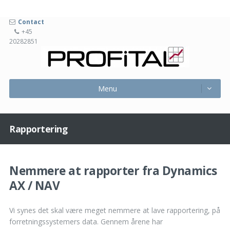
Contact
+45
20282851
Profita
Menu
Skip
Menu
to
content
Rapportering
Nemmere at rapporter fra Dynamics
AX / NAV
Vi synes det skal være meget nemmere at lave rapportering, på
forretningssystemers data. Gennem årene har